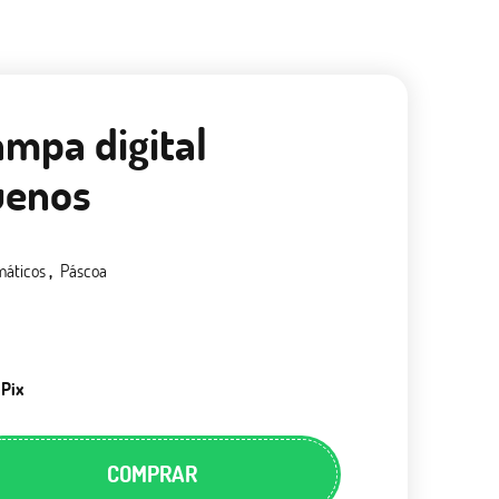
ampa digital
uenos
máticos
Páscoa
 Pix
COMPRAR