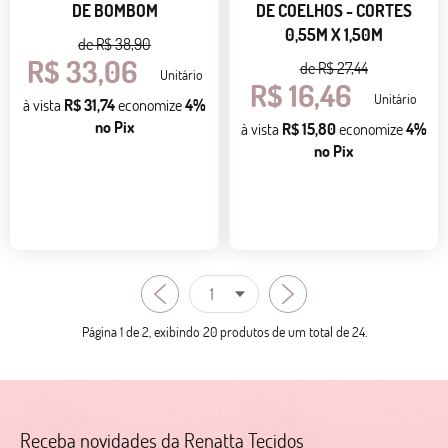
DE BOMBOM
DE COELHOS - CORTES
0,55M X 1,50M
de
R$ 38,90
R$ 33,06
de
R$ 27,44
Unitário
R$ 16,46
Unitário
à vista
R$ 31,74
economize
4%
no Pix
à vista
R$ 15,80
economize
4%
no Pix
Página 1 de 2, exibindo 20 produtos de um total de 24.
Receba novidades da Renatta Tecidos