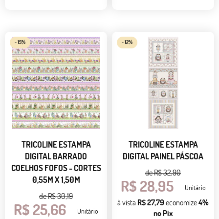
- 15%
- 12%
TRICOLINE ESTAMPA
TRICOLINE ESTAMPA
DIGITAL BARRADO
DIGITAL PAINEL PÁSCOA
COELHOS FOFOS - CORTES
de
R$ 32,90
0,55M X 1,50M
R$ 28,95
Unitário
de
R$ 30,19
à vista
R$ 27,79
economize
4%
R$ 25,66
Unitário
no Pix