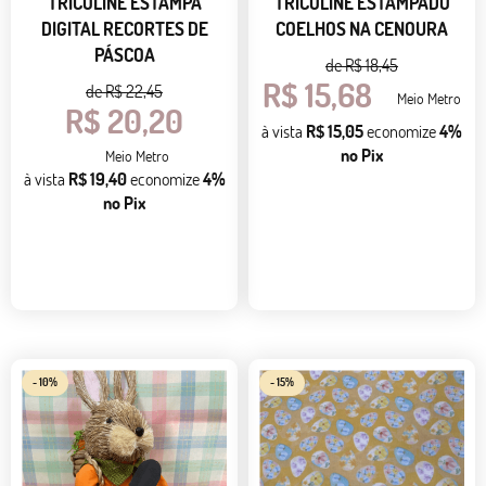
TRICOLINE ESTAMPA
TRICOLINE ESTAMPADO
DIGITAL RECORTES DE
COELHOS NA CENOURA
PÁSCOA
de
R$ 18,45
R$ 15,68
de
R$ 22,45
Meio Metro
R$ 20,20
à vista
R$ 15,05
economize
4%
no Pix
Meio Metro
à vista
R$ 19,40
economize
4%
no Pix
- 10%
- 15%