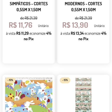
SIMPÁTICOS - CORTES
MODERNOS - CORTES
0,55M X 1,50M
0,55M X 1,50M
de
R$ 21,39
de
R$ 21,39
R$ 11,76
R$ 13,90
Unitário
Unitário
à vista
R$ 11,29
economize
4%
à vista
R$ 13,34
economize
4%
no Pix
no Pix
- 15%
- 15%