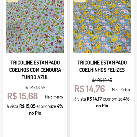
TRICOLINE ESTAMPADO
TRICOLINE ESTAMPADO
COELHOS COM CENOURA
COELHINHOS FELIZES
FUNDO AZUL
de
R$ 18,45
R$ 14,76
de
R$ 18,45
Meio Metro
R$ 15,68
Meio Metro
à vista
R$ 14,17
economize
4%
no Pix
à vista
R$ 15,05
economize
4%
no Pix