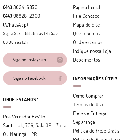
(44)
3034-6850
Página Inicial
(44)
98828-2360
Fale Conosco
(WhatsApp)
Mapa do Site
Quem Somos
Seg a Sex - 08.30h as 17h Sáb -
Onde estamos
08.30h as 12h
Indique nossa Loja
Depoimentos
Siga no Instagram
Siga no Facebook
INFORMAÇÕES ÚTEIS
Como Comprar
ONDE ESTAMOS?
Termos de Uso
Fretes e Entrega
Rua Vereador Basílio
Segurança
Sautchuk, 706, Sala 09
-
Zona
Politica de Frete Grátis
01, Maringá
-
PR
Política de Privacidade