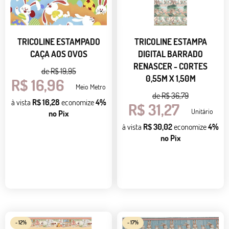
TRICOLINE ESTAMPADO
TRICOLINE ESTAMPA
CAÇA AOS OVOS
DIGITAL BARRADO
RENASCER - CORTES
de
R$ 19,95
0,55M X 1,50M
R$ 16,96
Meio Metro
de
R$ 36,79
à vista
R$ 16,28
economize
4%
R$ 31,27
Unitário
no Pix
à vista
R$ 30,02
economize
4%
no Pix
- 12%
- 17%