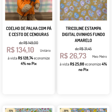
COELHO DE PALHA COM PÁ
TRICOLINE ESTAMPA
E CESTO DE CENOURAS
DIGITAL OVINHOS FUNDO
AMARELO
de
R$ 149,00
R$ 134,10
de
R$ 31,45
Unitário
R$ 26,73
Meio Metro
à vista
R$ 128,74
economize
4%
no Pix
à vista
R$ 25,66
economize
4%
no Pix
- 15%
- 20%