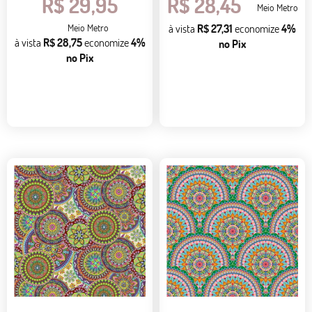
R$ 29,95
R$ 28,45
Meio Metro
Meio Metro
à vista
R$ 27,31
economize
4%
à vista
R$ 28,75
economize
4%
no Pix
no Pix