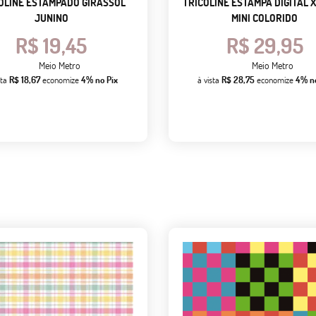
OLINE ESTAMPADO GIRASSOL
TRICOLINE ESTAMPA DIGITAL 
JUNINO
MINI COLORIDO
R$ 19,45
R$ 29,95
Meio Metro
Meio Metro
sta
R$ 18,67
economize
4%
no Pix
à vista
R$ 28,75
economize
4%
n