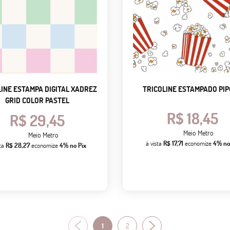
LINE ESTAMPA DIGITAL XADREZ
TRICOLINE ESTAMPADO PI
GRID COLOR PASTEL
R$ 18,45
R$ 29,45
Meio Metro
Meio Metro
à vista
R$ 17,71
economize
4%
no
sta
R$ 28,27
economize
4%
no Pix
1
2