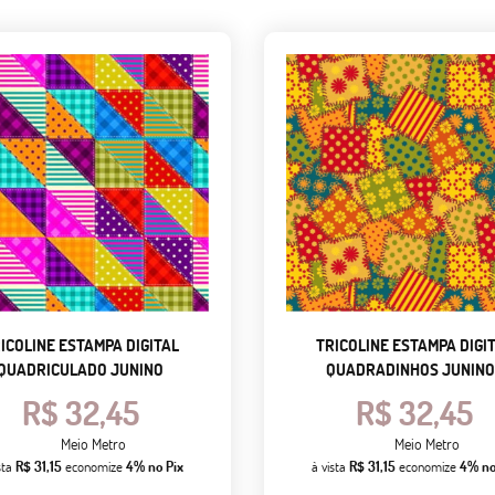
ICOLINE ESTAMPA DIGITAL
TRICOLINE ESTAMPA DIGI
QUADRICULADO JUNINO
QUADRADINHOS JUNINO
R$ 32,45
R$ 32,45
Meio Metro
Meio Metro
sta
R$ 31,15
economize
4%
no Pix
à vista
R$ 31,15
economize
4%
no