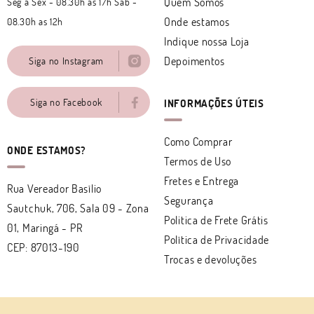
Quem Somos
Seg a Sex - 08.30h as 17h Sáb -
Onde estamos
08.30h as 12h
Indique nossa Loja
Depoimentos
Siga no Instagram
Siga no Facebook
INFORMAÇÕES ÚTEIS
Como Comprar
ONDE ESTAMOS?
Termos de Uso
Fretes e Entrega
Rua Vereador Basílio
Segurança
Sautchuk, 706, Sala 09
-
Zona
Politica de Frete Grátis
01, Maringá
-
PR
Política de Privacidade
CEP: 87013-190
Trocas e devoluções