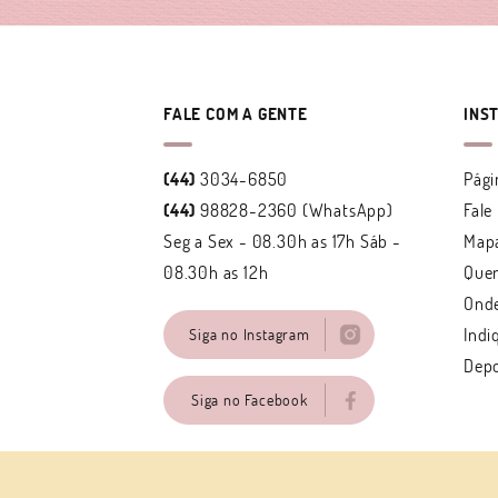
FALE COM A GENTE
INS
(44)
3034-6850
Pági
(44)
98828-2360
(WhatsApp)
Fale
Seg a Sex - 08.30h as 17h Sáb -
Mapa
08.30h as 12h
Que
Ond
Indi
Siga no Instagram
Dep
Siga no Facebook