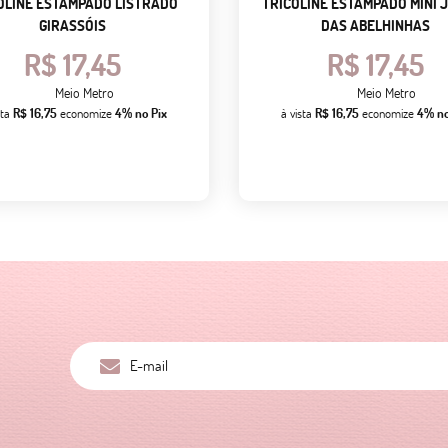
OLINE ESTAMPADO LISTRADO
TRICOLINE ESTAMPADO MINI 
GIRASSÓIS
DAS ABELHINHAS
R$ 17,45
R$ 17,45
Meio Metro
Meio Metro
sta
R$ 16,75
economize
4%
no Pix
à vista
R$ 16,75
economize
4%
no