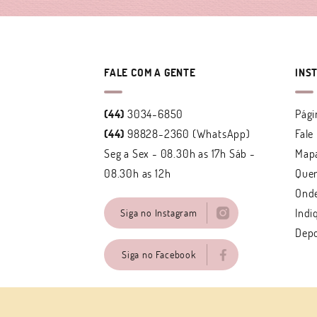
FALE COM A GENTE
INS
(44)
3034-6850
Pági
(44)
98828-2360
(WhatsApp)
Fale
Seg a Sex - 08.30h as 17h Sáb -
Mapa
08.30h as 12h
Que
Ond
Indi
Siga no Instagram
Dep
Siga no Facebook