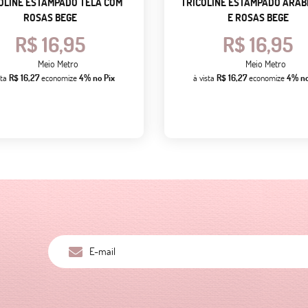
OLINE ESTAMPADO TELA COM
TRICOLINE ESTAMPADO ARA
ROSAS BEGE
E ROSAS BEGE
R$ 16,95
R$ 16,95
Meio Metro
Meio Metro
sta
R$ 16,27
economize
4%
no Pix
à vista
R$ 16,27
economize
4%
no