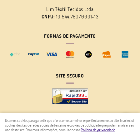
L m Têxtil Tecidos Ltda
CNPJ:
10.544.760/0001-13
FORMAS DE PAGAMENTO
SITE SEGURO
Usamos cookies para garantir que oferecemos a melhor experiência em nosso site. Isso inclui
cookies de sites de redes sociais de terceiros e cookies de publicidade que podem analisar seu
LOJA VIRTUAL CRIADA POR
uso deste site. Para mais informações, consulte nossa
Política de privacidade
.