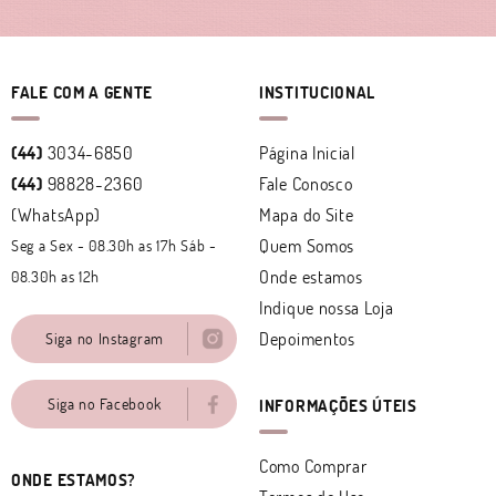
FALE COM A GENTE
INSTITUCIONAL
(44)
3034-6850
Página Inicial
(44)
98828-2360
Fale Conosco
(WhatsApp)
Mapa do Site
Quem Somos
Seg a Sex - 08.30h as 17h Sáb -
Onde estamos
08.30h as 12h
Indique nossa Loja
Depoimentos
Siga no Instagram
Siga no Facebook
INFORMAÇÕES ÚTEIS
Como Comprar
ONDE ESTAMOS?