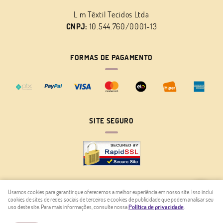
L m Têxtil Tecidos Ltda
CNPJ:
10.544.760/0001-13
FORMAS DE PAGAMENTO
SITE SEGURO
Usamos cookies para garantir que oferecemos a melhor experiência em nosso site. Isso inclui
cookies de sites de redes sociais de terceiros e cookies de publicidade que podem analisar seu
LOJA VIRTUAL CRIADA POR
uso deste site. Para mais informações, consulte nossa
Política de privacidade
.