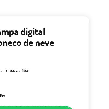
ampa digital
oneco de neve
s
Temáticos
Natal
 Pix