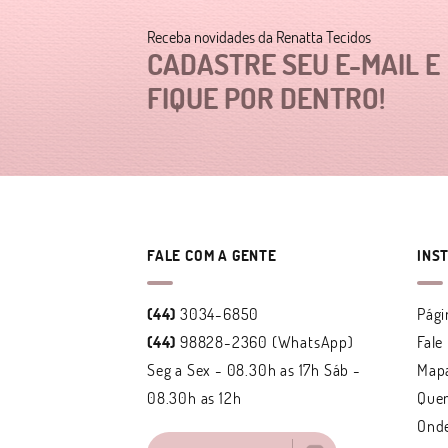
Receba novidades da Renatta Tecidos
CADASTRE SEU E-MAIL E
FIQUE POR DENTRO!
FALE COM A GENTE
INS
(44)
3034-6850
Pági
(44)
98828-2360
(WhatsApp)
Fale
Seg a Sex - 08.30h as 17h Sáb -
Mapa
08.30h as 12h
Que
Ond