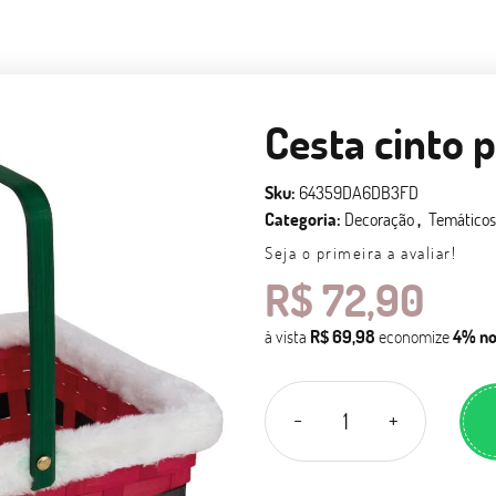
Cesta cinto 
Sku:
64359DA6DB3FD
Categoria:
Decoração
Temático
Seja o primeira a avaliar!
R$ 72,90
à vista
R$ 69,98
economize
4%
no