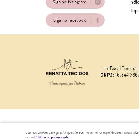
Indi
Siga no Instagram
Dep
Siga no Facebook
L m Têxtil Tecidos
CNPJ:
10.544.760
Usamos cookies para garantir que oferecemos a melhor experiência em nosso site. Is
nossa
Política de privacidade
.