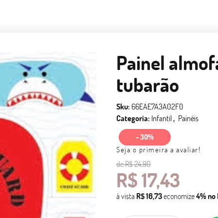
Painel almof
tubarão
Sku:
66EAE7A3A02F0
Categoria:
Infantil
Painéis
- 30%
Seja o primeira a avaliar!
de
R$ 24,90
R$ 17,43
à vista
R$ 16,73
economize
4%
no 