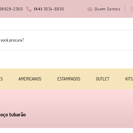
Quem Somos
98828-2360
(44)
3034-6850
ES
AMERICANOS
ESTAMPADOS
OUTLET
KITS
coço tubarão