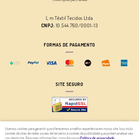
L m Têxtil Tecidos Ltda
CNPJ:
10.544.760/0001-13
FORMAS DE PAGAMENTO
SITE SEGURO
Usamos cookies para garantir que oferecemos a melhor experiência em nosso site. Isso inclui
cookies de sites de redes sociais de terceiros e cookies de publicidade que podem analisar seu
LOJA VIRTUAL CRIADA POR
uso deste site. Para mais informações, consulte nossa
Política de privacidade
.