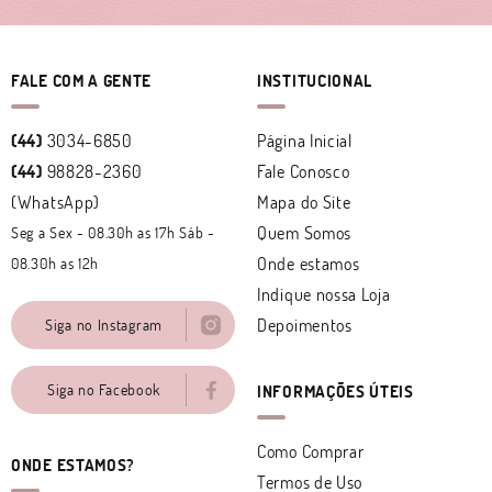
FALE COM A GENTE
INSTITUCIONAL
(44)
3034-6850
Página Inicial
(44)
98828-2360
Fale Conosco
(WhatsApp)
Mapa do Site
Quem Somos
Seg a Sex - 08.30h as 17h Sáb -
Onde estamos
08.30h as 12h
Indique nossa Loja
Depoimentos
Siga no Instagram
Siga no Facebook
INFORMAÇÕES ÚTEIS
Como Comprar
ONDE ESTAMOS?
Termos de Uso