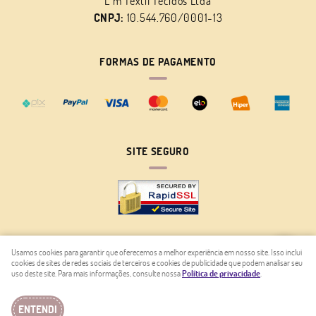
L m Têxtil Tecidos Ltda
CNPJ:
10.544.760/0001-13
FORMAS DE PAGAMENTO
SITE SEGURO
Usamos cookies para garantir que oferecemos a melhor experiência em nosso site. Isso inclui
cookies de sites de redes sociais de terceiros e cookies de publicidade que podem analisar seu
LOJA VIRTUAL CRIADA POR
uso deste site. Para mais informações, consulte nossa
Política de privacidade
.
ENTENDI