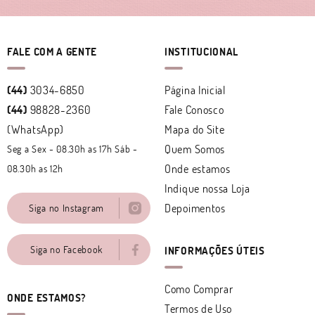
FALE COM A GENTE
INSTITUCIONAL
(44)
3034-6850
Página Inicial
(44)
98828-2360
Fale Conosco
(WhatsApp)
Mapa do Site
Quem Somos
Seg a Sex - 08.30h as 17h Sáb -
Onde estamos
08.30h as 12h
Indique nossa Loja
Depoimentos
Siga no Instagram
Siga no Facebook
INFORMAÇÕES ÚTEIS
Como Comprar
ONDE ESTAMOS?
Termos de Uso