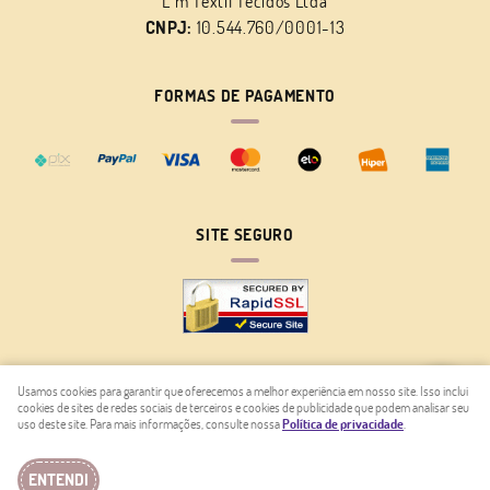
L m Têxtil Tecidos Ltda
CNPJ:
10.544.760/0001-13
FORMAS DE PAGAMENTO
SITE SEGURO
Usamos cookies para garantir que oferecemos a melhor experiência em nosso site. Isso inclui
cookies de sites de redes sociais de terceiros e cookies de publicidade que podem analisar seu
LOJA VIRTUAL CRIADA POR
uso deste site. Para mais informações, consulte nossa
Política de privacidade
.
ENTENDI