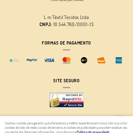
L m Têxtil Tecidos Ltda
CNPJ:
10.544.760/0001-13
FORMAS DE PAGAMENTO
SITE SEGURO
Usamos cookies para garantir que oferecemos a melhor experiência em nosso site. Isso inclui
cookies de sites de redes sociais de terceiros e cookies de publicidade que podem analisar seu
LOJA VIRTUAL CRIADA POR
uso deste site. Para mais informações, consulte nossa
Política de privacidade
.