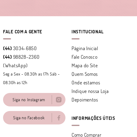
FALE COM A GENTE
INSTITUCIONAL
(44)
3034-6850
Página Inicial
(44)
98828-2360
Fale Conosco
(WhatsApp)
Mapa do Site
Quem Somos
Seg a Sex - 08.30h as 17h Sáb -
Onde estamos
08.30h as 12h
Indique nossa Loja
Depoimentos
Siga no Instagram
Siga no Facebook
INFORMAÇÕES ÚTEIS
Como Comprar