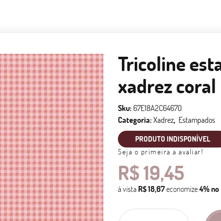
Tricoline es
xadrez coral
Sku:
67E18A2C64670
Categoria:
Xadrez
Estampados
PRODUTO INDISPONÍVEL
Seja o primeira a avaliar!
R$ 19,45
à vista
R$ 18,67
economize
4%
no 