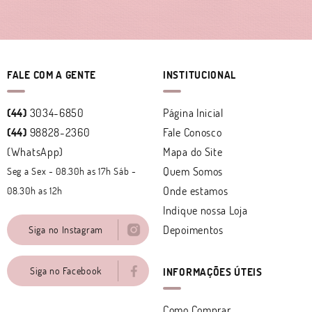
FALE COM A GENTE
INSTITUCIONAL
(44)
3034-6850
Página Inicial
(44)
98828-2360
Fale Conosco
(WhatsApp)
Mapa do Site
Quem Somos
Seg a Sex - 08.30h as 17h Sáb -
Onde estamos
08.30h as 12h
Indique nossa Loja
Depoimentos
Siga no Instagram
Siga no Facebook
INFORMAÇÕES ÚTEIS
Como Comprar