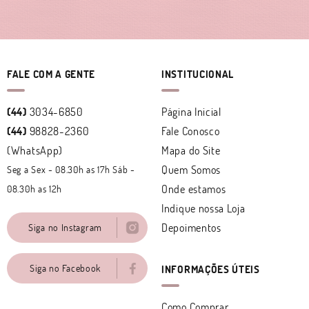
FALE COM A GENTE
INSTITUCIONAL
(44)
3034-6850
Página Inicial
(44)
98828-2360
Fale Conosco
(WhatsApp)
Mapa do Site
Quem Somos
Seg a Sex - 08.30h as 17h Sáb -
Onde estamos
08.30h as 12h
Indique nossa Loja
Depoimentos
Siga no Instagram
Siga no Facebook
INFORMAÇÕES ÚTEIS
Como Comprar