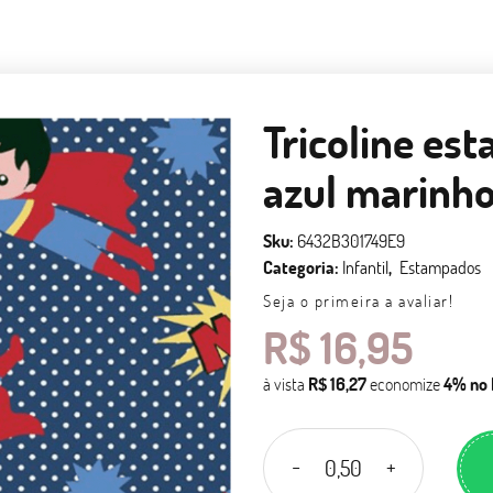
Tricoline es
azul marinh
Sku:
6432B301749E9
Categoria:
Infantil
Estampados
Seja o primeira a avaliar!
R$ 16,95
à vista
R$ 16,27
economize
4%
no 