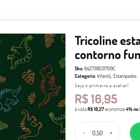
Tricoline es
contorno fu
Sku:
642738D31709C
Categoria:
Infantil
Estampados
Seja o primeira a avaliar!
R$ 16,95
à vista
R$ 16,27
economize
4%
no 