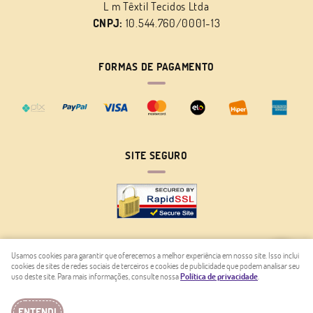
L m Têxtil Tecidos Ltda
CNPJ:
10.544.760/0001-13
FORMAS DE PAGAMENTO
SITE SEGURO
Usamos cookies para garantir que oferecemos a melhor experiência em nosso site. Isso inclui
cookies de sites de redes sociais de terceiros e cookies de publicidade que podem analisar seu
LOJA VIRTUAL CRIADA POR
uso deste site. Para mais informações, consulte nossa
Política de privacidade
.
ENTENDI