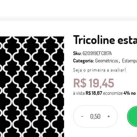
Tricoline es
Sku:
620919EFC817A
Categoria:
Geométricos
Estamp
Seja o primeira a avaliar!
R$ 19,45
à vista
R$ 18,67
economize
4%
no 