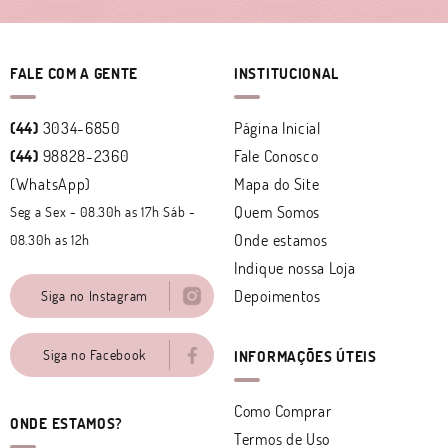
FALE COM A GENTE
INSTITUCIONAL
(44)
3034-6850
Página Inicial
(44)
98828-2360
Fale Conosco
(WhatsApp)
Mapa do Site
Quem Somos
Seg a Sex - 08.30h as 17h Sáb -
Onde estamos
08.30h as 12h
Indique nossa Loja
Depoimentos
Siga no Instagram
Siga no Facebook
INFORMAÇÕES ÚTEIS
Como Comprar
ONDE ESTAMOS?
Termos de Uso