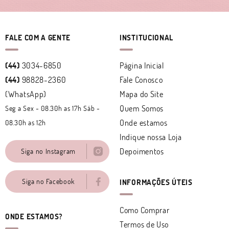
FALE COM A GENTE
INSTITUCIONAL
(44)
3034-6850
Página Inicial
(44)
98828-2360
Fale Conosco
(WhatsApp)
Mapa do Site
Quem Somos
Seg a Sex - 08.30h as 17h Sáb -
Onde estamos
08.30h as 12h
Indique nossa Loja
Depoimentos
Siga no Instagram
Siga no Facebook
INFORMAÇÕES ÚTEIS
Como Comprar
ONDE ESTAMOS?
Termos de Uso