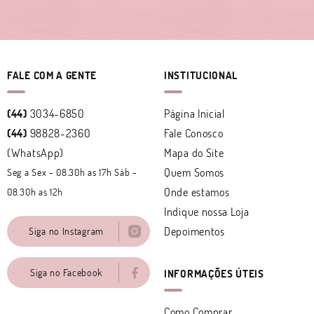
FALE COM A GENTE
INSTITUCIONAL
(44)
3034-6850
Página Inicial
(44)
98828-2360
Fale Conosco
(WhatsApp)
Mapa do Site
Quem Somos
Seg a Sex - 08.30h as 17h Sáb -
Onde estamos
08.30h as 12h
Indique nossa Loja
Depoimentos
Siga no Instagram
Siga no Facebook
INFORMAÇÕES ÚTEIS
Como Comprar