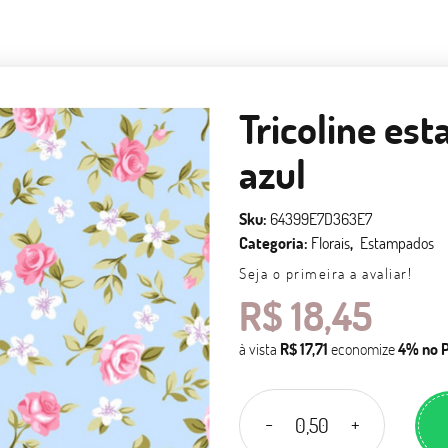
Tricoline est
azul
Sku:
64399E7D363E7
Categoria:
Florais
Estampados
Seja o primeira a avaliar!
R$ 18,45
à vista
R$ 17,71
economize
4%
no 