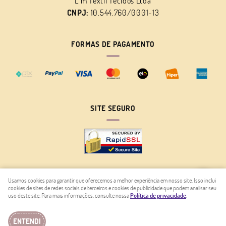
L m Têxtil Tecidos Ltda
CNPJ:
10.544.760/0001-13
FORMAS DE PAGAMENTO
SITE SEGURO
Usamos cookies para garantir que oferecemos a melhor experiência em nosso site. Isso inclui
cookies de sites de redes sociais de terceiros e cookies de publicidade que podem analisar seu
LOJA VIRTUAL CRIADA POR
uso deste site. Para mais informações, consulte nossa
Política de privacidade
.
ENTENDI