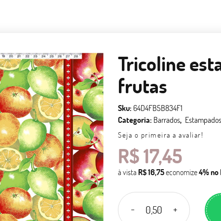
Tricoline es
frutas
Sku:
64D4FB5B834F1
Categoria:
Barrados
Estampado
Seja o primeira a avaliar!
R$ 17,45
à vista
R$ 16,75
economize
4%
no 