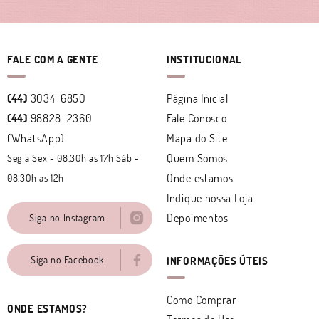
FALE COM A GENTE
INSTITUCIONAL
(44)
3034-6850
Página Inicial
(44)
98828-2360
Fale Conosco
(WhatsApp)
Mapa do Site
Quem Somos
Seg a Sex - 08.30h as 17h Sáb -
Onde estamos
08.30h as 12h
Indique nossa Loja
Depoimentos
Siga no Instagram
Siga no Facebook
INFORMAÇÕES ÚTEIS
Como Comprar
ONDE ESTAMOS?