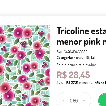
Tricoline est
menor pink 
Sku:
6440419A69C3C
Categoria:
Florais
Digitais
Seja o primeira a avaliar!
R$ 28,45
à vista
R$ 27,31
economize
4%
no 