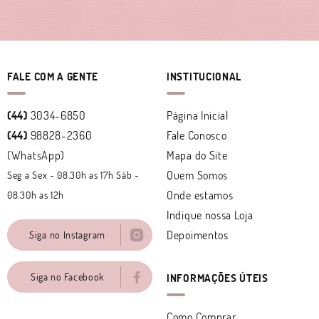
FALE COM A GENTE
INSTITUCIONAL
(44)
3034-6850
Página Inicial
(44)
98828-2360
Fale Conosco
(WhatsApp)
Mapa do Site
Quem Somos
Seg a Sex - 08.30h as 17h Sáb -
Onde estamos
08.30h as 12h
Indique nossa Loja
Depoimentos
Siga no Instagram
Siga no Facebook
INFORMAÇÕES ÚTEIS
Como Comprar