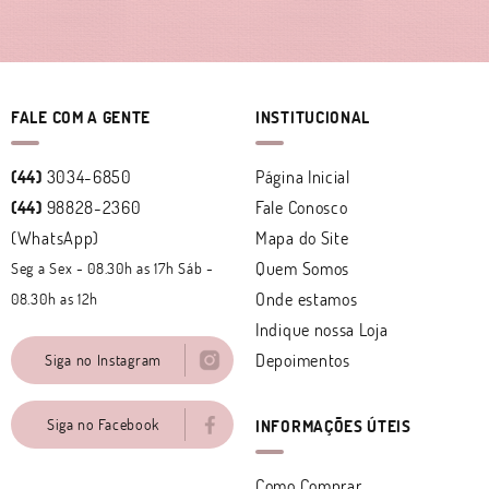
FALE COM A GENTE
INSTITUCIONAL
(44)
3034-6850
Página Inicial
(44)
98828-2360
Fale Conosco
(WhatsApp)
Mapa do Site
Quem Somos
Seg a Sex - 08.30h as 17h Sáb -
Onde estamos
08.30h as 12h
Indique nossa Loja
Depoimentos
Siga no Instagram
Siga no Facebook
INFORMAÇÕES ÚTEIS
Como Comprar