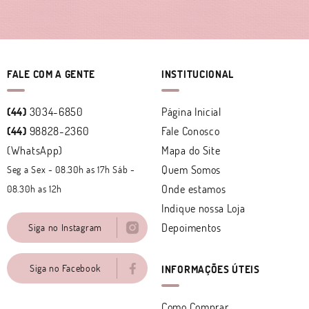
FALE COM A GENTE
INSTITUCIONAL
(44)
3034-6850
Página Inicial
(44)
98828-2360
Fale Conosco
(WhatsApp)
Mapa do Site
Quem Somos
Seg a Sex - 08.30h as 17h Sáb -
Onde estamos
08.30h as 12h
Indique nossa Loja
Depoimentos
Siga no Instagram
Siga no Facebook
INFORMAÇÕES ÚTEIS
Como Comprar