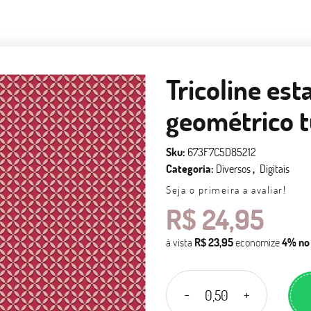
Tricoline est
geométrico 
Sku:
673F7C5D85212
Categoria:
Diversos
Digitais
Seja o primeira a avaliar!
R$ 24,95
à vista
R$ 23,95
economize
4%
no