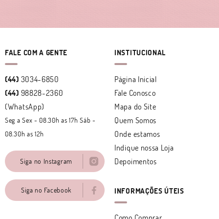
FALE COM A GENTE
INSTITUCIONAL
(44)
3034-6850
Página Inicial
(44)
98828-2360
Fale Conosco
(WhatsApp)
Mapa do Site
Quem Somos
Seg a Sex - 08.30h as 17h Sáb -
Onde estamos
08.30h as 12h
Indique nossa Loja
Depoimentos
Siga no Instagram
Siga no Facebook
INFORMAÇÕES ÚTEIS
Como Comprar