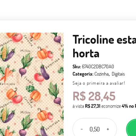
Tricoline es
horta
Sku:
6740C2DBC70A0
Categoria:
Cozinha
Digitais
Seja o primeira a avaliar!
R$ 28,45
à vista
R$ 27,31
economize
4%
no 