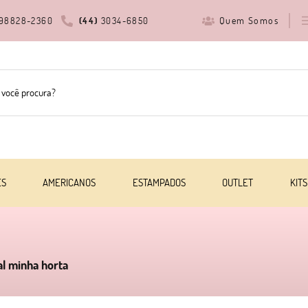
Quem Somos
98828-2360
(44)
3034-6850
ES
AMERICANOS
ESTAMPADOS
OUTLET
KITS
al minha horta