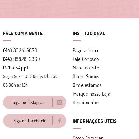
FALE COM A GENTE
INSTITUCIONAL
(44)
3034-6850
Página Inicial
(44)
98828-2360
Fale Conosco
(WhatsApp)
Mapa do Site
Quem Somos
Seg a Sex - 08.30h as 17h Sáb -
Onde estamos
08.30h as 12h
Indique nossa Loja
Depoimentos
Siga no Instagram
Siga no Facebook
INFORMAÇÕES ÚTEIS
Como Comprar