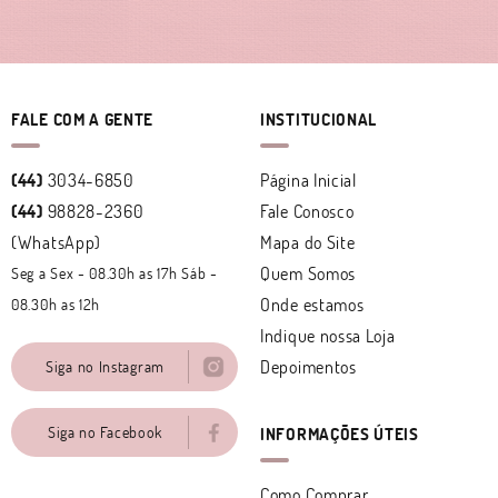
FALE COM A GENTE
INSTITUCIONAL
(44)
3034-6850
Página Inicial
(44)
98828-2360
Fale Conosco
(WhatsApp)
Mapa do Site
Quem Somos
Seg a Sex - 08.30h as 17h Sáb -
Onde estamos
08.30h as 12h
Indique nossa Loja
Depoimentos
Siga no Instagram
Siga no Facebook
INFORMAÇÕES ÚTEIS
Como Comprar