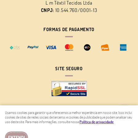
L m Têxtil Tecidos Ltda
CNPJ:
10.544.760/0001-13
FORMAS DE PAGAMENTO
SITE SEGURO
Usamos cookies para garantir que oferecemos a melhor experiência em nosso site. Isso inclui
cookies de sites de redes sociais de terceiros e cookies de publicidade que podem analisar seu
LOJA VIRTUAL CRIADA POR
uso deste site. Para mais informações, consulte nossa
Política de privacidade
.
ENTENDI