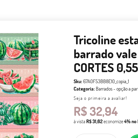
Tricoline est
barrado vale
CORTES 0,55
Sku:
67A0F53BB8E10_copia_1
Categoria:
Barrados - opção a par
Seja o primeira a avaliar!
R$ 32,94
à vista
R$ 31,62
economize
4%
no 