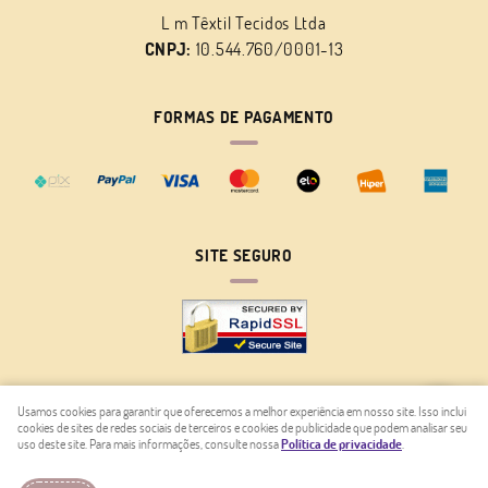
L m Têxtil Tecidos Ltda
CNPJ:
10.544.760/0001-13
FORMAS DE PAGAMENTO
SITE SEGURO
Usamos cookies para garantir que oferecemos a melhor experiência em nosso site. Isso inclui
cookies de sites de redes sociais de terceiros e cookies de publicidade que podem analisar seu
LOJA VIRTUAL CRIADA POR
uso deste site. Para mais informações, consulte nossa
Política de privacidade
.