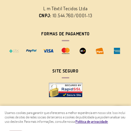
L m Têxtil Tecidos Ltda
CNPJ:
10.544.760/0001-13
FORMAS DE PAGAMENTO
SITE SEGURO
Usamos cookies para garantir que oferecemos a melhor experiência em nosso site. Isso inclui
cookies de sites de redes sociais de terceiros e cookies de publicidade que podem analisar seu
LOJA VIRTUAL CRIADA POR
uso deste site. Para mais informações, consulte nossa
Política de privacidade
.