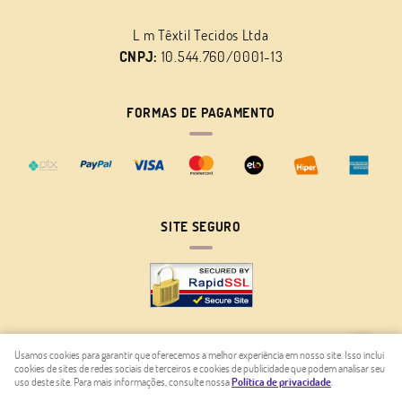
L m Têxtil Tecidos Ltda
CNPJ:
10.544.760/0001-13
FORMAS DE PAGAMENTO
SITE SEGURO
Usamos cookies para garantir que oferecemos a melhor experiência em nosso site. Isso inclui
cookies de sites de redes sociais de terceiros e cookies de publicidade que podem analisar seu
LOJA VIRTUAL CRIADA POR
uso deste site. Para mais informações, consulte nossa
Política de privacidade
.