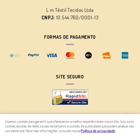
L m Têxtil Tecidos Ltda
CNPJ:
10.544.760/0001-13
FORMAS DE PAGAMENTO
SITE SEGURO
Usamos cookies para garantir que oferecemos a melhor experiência em nosso site. Isso inclui
cookies de sites de redes sociais de terceiros e cookies de publicidade que podem analisar seu
LOJA VIRTUAL CRIADA POR
uso deste site. Para mais informações, consulte nossa
Política de privacidade
.