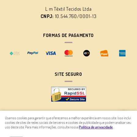
L m Têxtil Tecidos Ltda
CNPJ:
10.544.760/0001-13
FORMAS DE PAGAMENTO
SITE SEGURO
Usamos cookies para garantir que oferecemos a melhor experiência em nosso site. Isso inclui
cookies de sites de redes sociais de terceiros e cookies de publicidade que podem analisar seu
LOJA VIRTUAL CRIADA POR
uso deste site. Para mais informações, consulte nossa
Política de privacidade
.